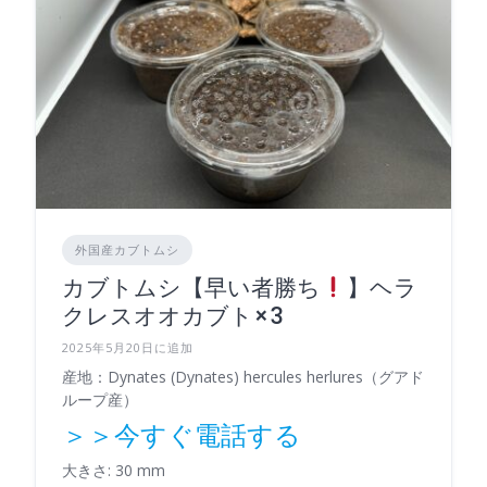
外国産カブトムシ
カブトムシ【早い者勝ち
】ヘラ
クレスオオカブト×3
2025年5月20日に追加
産地：Dynates (Dynates) hercules herlures（グアド
ループ産）
＞＞今すぐ電話する
大きさ: 30 mm