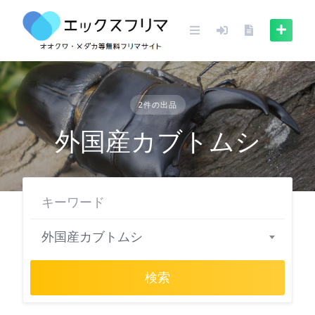
Skip
to
content
2件の出品
外国産カブトムシ
外国産カブトムシ
検索